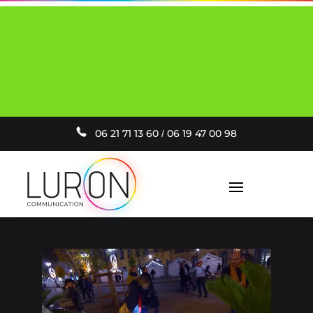
VOTRE PROJECTEUR AVEC VOTRE
LOGO PERSONNALISÉ INCLUS À PARTIR
DE 19€ / MOIS
er
EN SAVOIR PLUS
06 21 71 13 60
0
6 19 47 00 98
/