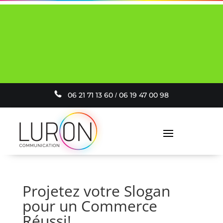
VOTRE PROJECTEUR AVEC VOTRE
LOGO PERSONNALISÉ INCLUS À PARTIR
DE 19€ / MOIS
er
EN SAVOIR PLUS
06 21 71 13 60
0
6 19 47 00 98
/
Projetez votre Slogan
pour un Commerce
Réussi!