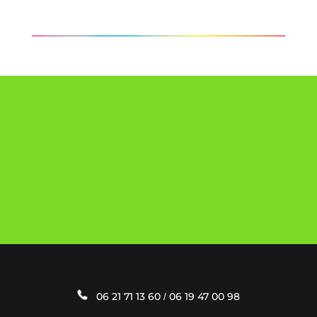
VOTRE PROJECTEUR AVEC
VOTRE LOGO PERSONNALISÉ
INCLUS À PARTIR DE 19€ / MOIS
er
EN SAVOIR PLUS
06 21 71 13 60
0
6 19 47 00 98
/